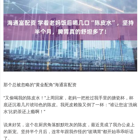
那个总被忽略的"黄金配角"海通富配资
"又偷喝我的陈皮水！"上周回家，老妈一把抢过我手里的搪瓷杯，杯
底还沉着几片琥珀色的陈皮。我死皮赖脸又倒了一杯："谁让您这'洗碗
水'比奶茶还上瘾啊！"
说来好笑，这个在厨房角落默默吃灰的陈皮，最近竟成了我办公桌上
的新宠。坚持半个月后，连常年跟我作怪的"玻璃胃"都开始乖乖听话
了。