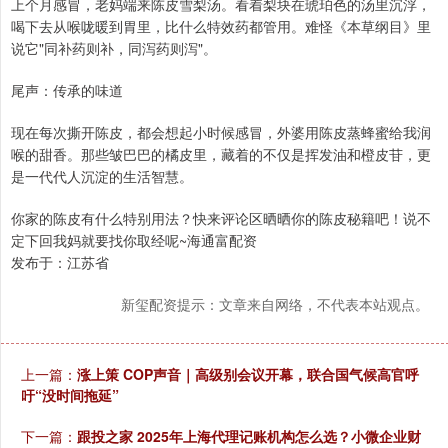
上个月感冒，老妈端来陈皮雪梨汤。看着梨块在琥珀色的汤里沉浮，
喝下去从喉咙暖到胃里，比什么特效药都管用。难怪《本草纲目》里
说它"同补药则补，同泻药则泻"。
尾声：传承的味道
现在每次撕开陈皮，都会想起小时候感冒，外婆用陈皮蒸蜂蜜给我润
喉的甜香。那些皱巴巴的橘皮里，藏着的不仅是挥发油和橙皮苷，更
是一代代人沉淀的生活智慧。
你家的陈皮有什么特别用法？快来评论区晒晒你的陈皮秘籍吧！说不
定下回我妈就要找你取经呢~海通富配资
发布于：江苏省
新玺配资提示：文章来自网络，不代表本站观点。
上一篇：
涨上策 COP声音｜高级别会议开幕，联合国气候高官呼
吁“没时间拖延”
下一篇：
跟投之家 2025年上海代理记账机构怎么选？小微企业财