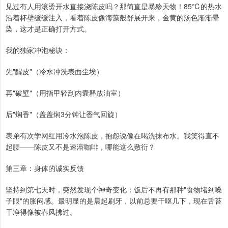
见过有人用滚烫开水直接浇陈皮吗？那简直是暴殄天物！85℃的热水
沿着杯壁缓缓注入，看着陈皮像海藻般舒展开来，金黄的汤色渐渐晕
染，这才是正确打开方式。
我的独家冲泡秘诀：
先"醒皮"（冷水冲洗表面尘埃）
再"破壁"（用指甲轻刮内囊释放油室）
后"焖香"（盖盖焖3分钟让香气回旋）
表弟有次学网红用冷水泡陈皮，抱怨说像在喝洗抹布水。我笑得直不
起腰——陈皮又不是速溶咖啡，哪能这么敷衍？
第三章：身体的诚实反馈
坚持到第七天时，突然发现个神奇变化：饭后不再有那种"食物堵到嗓
子眼"的胀闷感。最明显的是晨起刷牙，以前总要干呕几下，现在舌苔
干净得像被春风拂过。