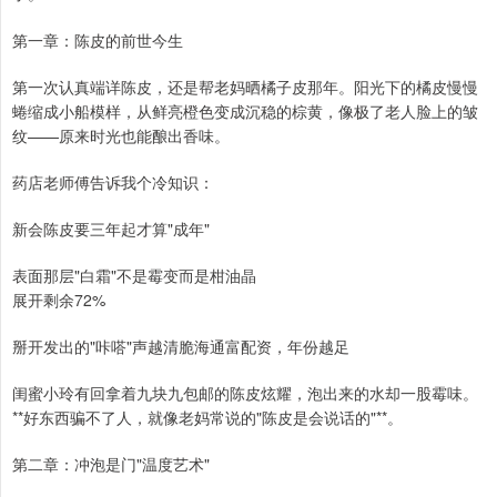
第一章：陈皮的前世今生
第一次认真端详陈皮，还是帮老妈晒橘子皮那年。阳光下的橘皮慢慢
蜷缩成小船模样，从鲜亮橙色变成沉稳的棕黄，像极了老人脸上的皱
纹——原来时光也能酿出香味。
药店老师傅告诉我个冷知识：
新会陈皮要三年起才算"成年"
表面那层"白霜"不是霉变而是柑油晶
展开剩余72%
掰开发出的"咔嗒"声越清脆海通富配资，年份越足
闺蜜小玲有回拿着九块九包邮的陈皮炫耀，泡出来的水却一股霉味。
**好东西骗不了人，就像老妈常说的"陈皮是会说话的"**。
第二章：冲泡是门"温度艺术"