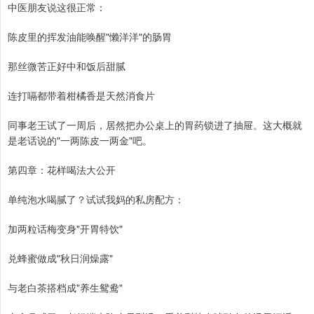
中医朋友说这很正常：
陈皮里的挥发油能唤醒"懒洋洋"的肠胃
那丝微苦正好中和饭后甜腻
连打嗝都带着柑橘香是天然消食片
同事老王试了一周后，居然把办公桌上的胃药锁进了抽屉。这大概就
是老话说的"一两陈皮一两金"吧。
第四章：花样喝法大公开
单纯泡水喝腻了？试试我妈的私房配方：
加两粒话梅变身"开胃特饮"
兑蜂蜜做成"秋日润燥露"
与老白茶搭档成"养生鸳鸯"