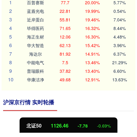
1
百普赛斯
77.7
20.00%
5.77%
2
蓝盾光电
22.81
19.99%
0.54%
3
近岸蛋白
55.81
19.46%
7.04%
4
毕得医药
71.65
16.32%
8.44%
5
海正生材
12.06
16.30%
4.48%
6
华大智造
62.13
15.42%
3.96%
7
海达尔
81.92
14.91%
6.37%
8
中能电气
7.5
13.46%
21.29%
9
普瑞眼科
37.82
13.40%
6.60%
10
华康洁净
49.68
12.91%
13.63%
沪深京行情 实时轮播
北证50
1126.46
-7.78
-0.69%