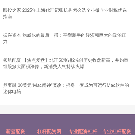
跟投之家 2025年上海代理记账机构怎么选？小微企业财税优选
指南
振兴资本 鲍威尔的最后一搏：平衡棘手的经济和巨大的政治压
力
领航配资 【焦点复盘】北证50涨超2%创历史收盘新高，并购重
组股掀大面积涨停，新消费人气持续火爆
鼎宝融 30美元“Mac闹钟”魔改：摇身一变成为可运行Mac软件的
迷你电脑
新玺配资
杠杆配资网
专业配资杠杆
专业杠杆配资