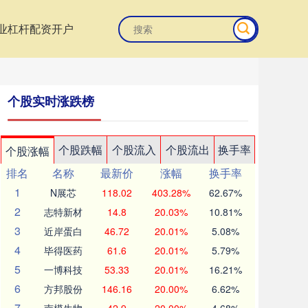
业杠杆配资开户
个股实时涨跌榜
个股跌幅
个股流入
个股流出
换手率
个股涨幅
排名
名称
最新价
涨幅
换手率
1
N展芯
118.02
403.28%
62.67%
2
志特新材
14.8
20.03%
10.81%
3
近岸蛋白
46.72
20.01%
5.08%
4
毕得医药
61.6
20.01%
5.79%
5
一博科技
53.33
20.01%
16.21%
6
方邦股份
146.16
20.00%
6.62%
7