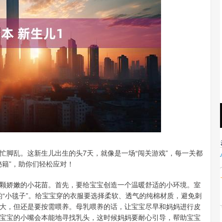
沪深300
4689.96
.31%
38.65
0.83%
忙脚乱。这新生儿出生的头7天，就像是一场“闯关游戏”，每一关都
秘籍”，助你们轻松应对！
颗娇嫩的小花苗。首先，要给宝宝创造一个温暖舒适的小环境。室
柔的“小毯子”。给宝宝穿的衣服要选择柔软、透气的纯棉材质，避免刺
大，但还是要按需喂养。母乳喂养的话，让宝宝尽早和妈妈进行皮
宝宝的小嘴会本能地寻找乳头，这时候妈妈要耐心引导，帮助宝宝