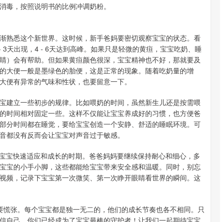
消毒，按照说明书的比例冲调奶粉。
渐熟悉这个新世界。这时候，新手爸妈要密切观察宝宝的状态。看
 3天出现，4 - 6天达到高峰。如果只是轻微的黄疸，宝宝吃奶、睡
睛）会有帮助。但如果黄疸颜色很深，宝宝精神也不好，那就要及
的大便一般是墨绿色的胎便，这是正常的现象。随着吃奶量的增
大便有异常的气味和性状，也要留意一下。
宝建立一些初步的规律。比如喂奶的时间，虽然新生儿还是按需喂
的时间相对固定一些。这样不仅能让宝宝养成好的习惯，也方便爸
部分时间都在睡觉，要给宝宝创造一个安静、舒适的睡眠环境。可
音都没有反而会让宝宝对声音过于敏感。
是宝宝快速适应和成长的时期。爸爸妈妈要继续保持耐心和细心，多
宝宝的小手小脚，这些都能给宝宝带来安全感和温暖。同时，别忘
视频，记录下宝宝第一次微笑、第一次睁开眼睛看世界的瞬间。这
要慌张。每个宝宝都是独一无二的，他们的成长节奏也各不相同。只
信自己，你们已经成为了宝宝最棒的守护者！让我们一起期待宝宝