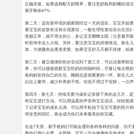
正确含接。如果选择配方奶喂养，要注意奶瓶和奶嘴的清洁
展开剩余67%
第二天：适应新环境的观察期经过一天的适应，宝宝开始逐
看宝宝的皮肤有没有出现黄疸，一般生理性黄疸在出生后2 -
觉都正常，就不用太担心，多让宝宝晒晒太阳（注意避开眼
时咨询专业人士啦。另外，要注意宝宝的排便情况。新生儿
加，大便颜色会逐渐变黄。如果宝宝好几天都不排便，或者
第三天：建立规律的初步尝试到了第三天，可以试着帮助宝
养，但可以慢慢观察宝宝吃奶的间隔时间，尽量让每次喂奶
爸妈妈安排自己的生活。睡眠也是很重要的一环。新生儿大
以拉上窗帘，减少外界的干扰。但也不用过于安静，一点声
第四天 - 第七天：持续关爱与成长记录接下来的这几天，
和宝宝进行互动。可以用温柔的声音和宝宝说话，轻轻抚摸
了记录宝宝的成长点滴。可以用手机拍下宝宝可爱的照片和
些珍贵的回忆，将会成为你们未来最美好的宝藏。
在这7天里，新手爸妈们可能会遇到各种各样的问题，但不
要你们用心去爱、去照顾，宝宝一定会健康快乐地成长。相