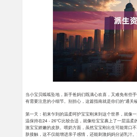
深证成指
14295.08
.16
0.49%
184.96
1
当小宝贝呱呱坠地，新手爸妈们既满心欢喜，又难免有些手
有需要注意的小细节。别担心，这篇指南就是你们的“通关
第一天：初来乍到的温柔呵护宝宝刚来到这个世界，就像一
温保持在24 - 26℃比较合适，就像给宝宝裹上了一层温
激宝宝娇嫩的皮肤。喂奶方面，虽然宝宝刚出生可能胃口不
肤接触，这不仅能增进亲子感情，还能刺激妈妈分泌乳汁。