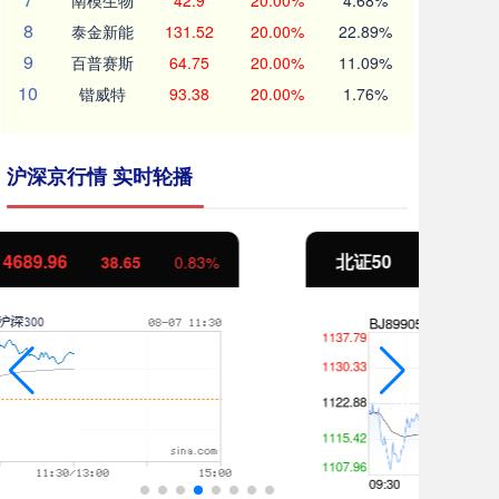
南模生物
42.9
20.00%
4.68%
8
泰金新能
131.52
20.00%
22.89%
9
百普赛斯
64.75
20.00%
11.09%
10
锴威特
93.38
20.00%
1.76%
沪深京行情 实时轮播
北证50
1129.72
创
6.84
0.61%