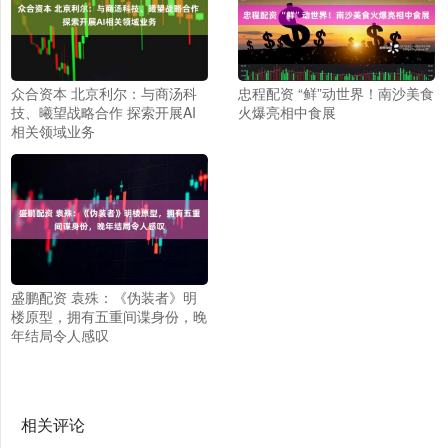
众合资本 北京利尔：与商汤科
忠程配资 “鲜”动世界！南沙美食
技、曦望战略合作 探索开展AI
火爆亮相中食展
相关领域业务
盛鹏配资 袁殊：《伪装者》明
楼原型，拥有五重间谍身份，晚
年结局令人感叹
相关评论