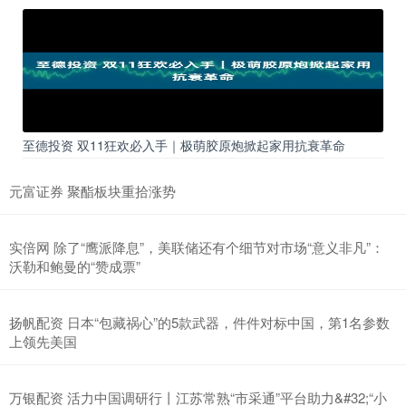
至德投资 双11狂欢必入手｜极萌胶原炮掀起家用抗衰革命
元富证券 聚酯板块重拾涨势
实倍网 除了“鹰派降息”，美联储还有个细节对市场“意义非凡”：
沃勒和鲍曼的“赞成票”
扬帆配资 日本“包藏祸心”的5款武器，件件对标中国，第1名参数
上领先美国
万银配资 活力中国调研行丨江苏常熟“市采通”平台助力&#32;“小