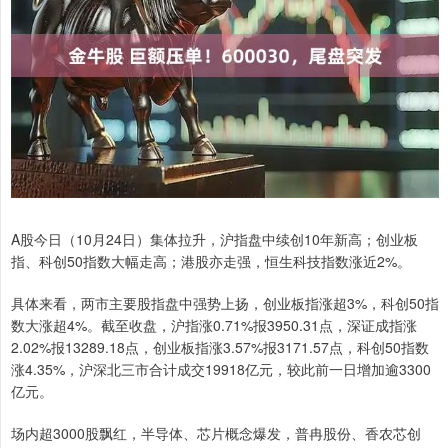
A股今日（10月24日）集体拉升，沪指盘中续创10年新高；创业板
指、科创50指数大幅走高；港股亦走强，恒生科技指数涨近2%。
具体来看，两市主要股指盘中强势上扬，创业板指涨超3%，科创50指
数大涨超4%。截至收盘，沪指涨0.71%报3950.31点，深证成指涨
2.02%报13289.18点，创业板指涨3.57%报3171.57点，科创50指数
涨4.35%，沪深北三市合计成交19918亿元，较此前一日增加逾3300
亿元。
场内超3000股飘红，半导体、芯片概念爆发，普冉股份、香农芯创