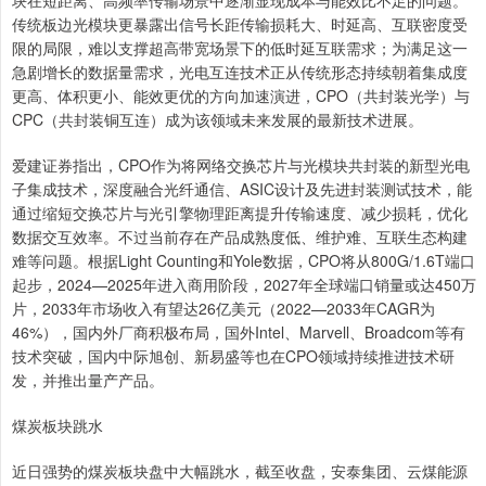
传统板边光模块更暴露出信号长距传输损耗大、时延高、互联密度受
限的局限，难以支撑超高带宽场景下的低时延互联需求；为满足这一
急剧增长的数据量需求，光电互连技术正从传统形态持续朝着集成度
更高、体积更小、能效更优的方向加速演进，CPO（共封装光学）与
CPC（共封装铜互连）成为该领域未来发展的最新技术进展。
爱建证券指出，CPO作为将网络交换芯片与光模块共封装的新型光电
子集成技术，深度融合光纤通信、ASIC设计及先进封装测试技术，能
通过缩短交换芯片与光引擎物理距离提升传输速度、减少损耗，优化
数据交互效率。不过当前存在产品成熟度低、维护难、互联生态构建
难等问题。根据Light Counting和Yole数据，CPO将从800G/1.6T端口
起步，2024—2025年进入商用阶段，2027年全球端口销量或达450万
片，2033年市场收入有望达26亿美元（2022—2033年CAGR为
46%），国内外厂商积极布局，国外Intel、Marvell、Broadcom等有
技术突破，国内中际旭创、新易盛等也在CPO领域持续推进技术研
发，并推出量产产品。
煤炭板块跳水
近日强势的煤炭板块盘中大幅跳水，截至收盘，安泰集团、云煤能源