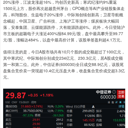
20%涨停，江波龙涨超16%，均创历史新高；寒武纪涨约9%重返
1500元上方，股价再次超越贵州茅台；CPO概念等AI产业链股集体走
高，科翔股份、生益电子20%涨停，中际旭创续创新高；卫星导航概
念崛起，中国卫星、广合科技、上海沪工等涨停；煤炭板块大幅回
落，安泰集团、云煤能源跌停，大有能源跌超6%。此外，今日登陆沪
市主板的超颖电子大涨近400%报84.99元/股，盘中最高攀升至99.77
元/股，涨幅达484%，以盘中最高价计算，该股单签盈利超4.1万元。
值得注意的是，今日A股市场共有10只个股的成交额超过了100亿元，
其中寒武纪、中际旭创分别成交234亿元、230.3亿元，居A股成交额
第一和第二位。此外，中信证券(600030)全日成交88.9亿元，该股尾
盘集合竞价卖一突现超10.4亿元压盘大单，收盘集合竞价成交超3.3亿
元。