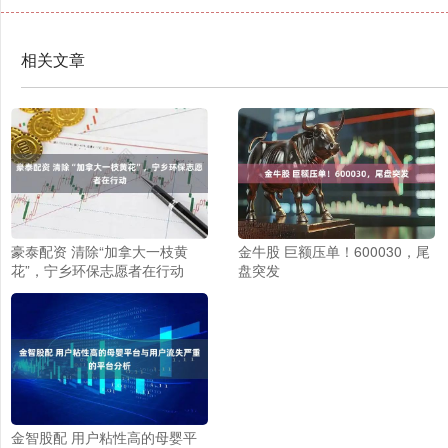
相关文章
豪泰配资 清除“加拿大一枝黄
金牛股 巨额压单！600030，尾
花”，宁乡环保志愿者在行动
盘突发
金智股配 用户粘性高的母婴平