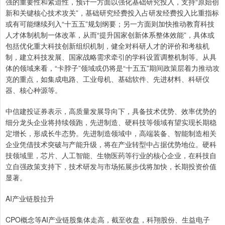
强的重要性和紧迫性，预计一方面以强化基础研究投入，支持“原始创
新和关键核心技术攻关”，基础研究经费投入占研发经费投入比重指标
或有可能继续列入“十五五”规划纲要；另一方面则加快推动教育科技
人才体制机制一体改革，从而“提升国家创新体系整体效能”，具体或
包括优化重大科技创新组织机制，健全对科研人才的评价和考核机
制，建立科技发展、国家战略需求牵引的学科设置调整机制等。从具
体的领域来看，“卡脖子”领域或仍将是“十五五”期间政策层着力推动攻
克的重点，如集成电路、工业母机、基础软件、先进材料、科研仪
器、核心种源等。
中信建投证券表示，高质量发展导向下，具备技术优势、效率优势的
细分龙头企业将持续领跑，先进制造、硬科技等领域有望实现长期稳
定增长，形成长牛态势。先进制造领域中，高端装备、智能制造相关
企业凭借技术突破与产能升级，将在产业转型中占据优势地位。硬科
技领域里，芯片、人工智能、生物医药等行业的核心企业，在科技自
立自强政策支持下，技术研发与市场拓展步伐将加快，长期投资价值
显著。
AI产业链股拉升
CPO概念等AI产业链股集体走高，截至收盘，科翔股份、生益电子