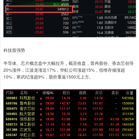
科技股强势
半导体、芯片概念盘中大幅拉升，截至收盘，普冉股份、香农芯创等
20%涨停，江波龙涨近17%，华虹公司涨超15%，佰维存储涨超
10%，寒武纪涨超9%，股价重返1500元上方。